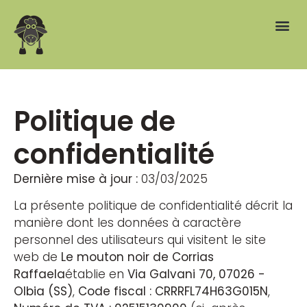
Menus et commandes
Contacts | Gelateria Artigianale La Pecora Nera Olbia
Politique de
confidentialité
Dernière mise à jour :
03/03/2025
La présente politique de confidentialité décrit la
manière dont les données à caractère
personnel des utilisateurs qui visitent le site
web de
Le mouton noir de Corrias
Raffaela
établie en
Via Galvani 70, 07026 -
Olbia (SS)
,
Code fiscal : CRRRFL74H63G015N
,